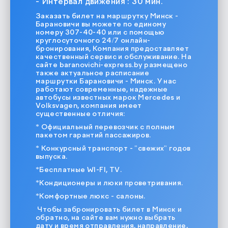
- Интервал движения : 30 мин.
Заказать билет на маршрутку Минск -
Барановичи вы можете по единому
номеру 307-40-40 или с помощью
круглосуточного 24/7 онлайн-
бронирования, Компания предоставляет
качественный сервис и обслуживание. На
сайте baranovichi-express.by размещено
также актуальное расписание
маршрутки Барановичи - Минск. У нас
работают современные, надежные
автобусы известных марок Mercedes и
Volksvagen, компания имеет
существенные отличия:
* Официальный перевозчик с полным
пакетом гарантий пассажиров.
* Конкурсный транспорт - "свежих" годов
выпуска.
*Бесплатные WI-FI, TV.
*Кондиционеры и люки проветривания.
*Комфортные люкс - салоны.
Чтобы забронировать билет в Минск и
обратно, на сайте вам нужно выбрать
дату и время отправления, направление,